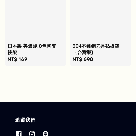
日本製 美濃燒 8色陶瓷
304不鏽鋼刀具砧板架
筷架
（台灣製)
Regular
NT$ 169
Regular
NT$ 690
price
price
追蹤我們