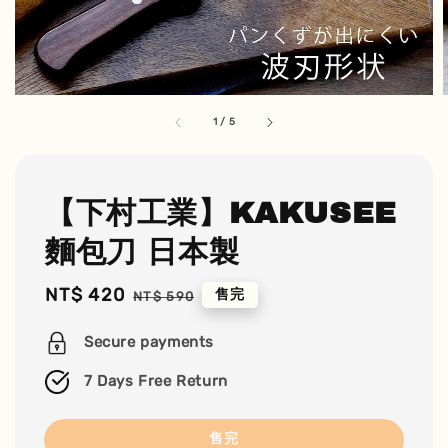
1
/
5
【下村工業】KAKUSEE
麵包刀 日本製
Sale
NT$ 420
Regular
售完
NT$ 590
price
price
Secure payments
7 Days Free Return
售完