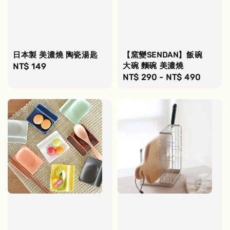
日本製 美濃燒 陶瓷湯匙
【窯變SENDAN】飯碗
大碗 麵碗 美濃燒
Regular
NT$ 149
Regular
NT$ 290
-
NT$ 490
price
price