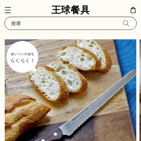
王球餐具
搜尋