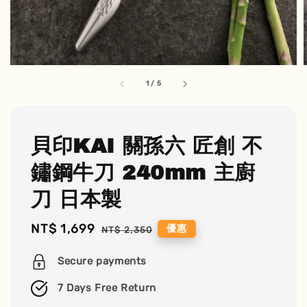
1
/
5
貝印KAI 關孫六 匠創 不
鏽鋼牛刀 240mm 主廚
刀 日本製
Sale
NT$ 1,699
Regular
優惠
NT$ 2,350
price
price
Secure payments
7 Days Free Return