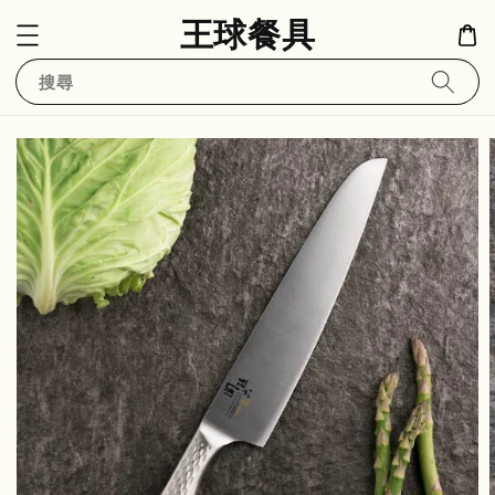
王球餐具
搜尋