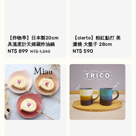
【炸物亭】日本製20cm
【cierto】粉紅點打 美
具溫度計天婦羅炸油鍋
濃燒 大盤子 28cm
Sale
NT$ 899
Regular
Regular
NT$ 590
NT$ 1,240
price
price
price