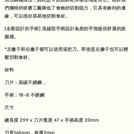
用洗碗機清洗，因此您可以始終乾淨衛生地使用它。由於我
們獨特的研磨工藝降低了食物的切割阻力，它具有鋒利的邊
緣，可以很好容易地切割食材。
[全新設計的手柄] 流線型手柄設計為您的手指提供舒適的抓
握感。
*左撇子和右撇子都可以使用這把刀。即使是左撇子也可以輕
鬆切割食材。
材料
刀片：高碳不銹鋼，
手柄：18-8 不銹鋼
尺寸
總長度 299 x 刀片寬度 47 x 手柄高度 20mm
刃長165mm，板厚2mm