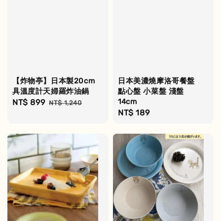
【炸物亭】日本製20cm
日本美濃燒摩洛哥餐盤
具溫度計天婦羅炸油鍋
點心盤 小菜盤 淺盤
14cm
Sale
NT$ 899
Regular
NT$ 1,240
Regular
NT$ 189
price
price
price