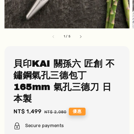
1
/
5
貝印KAI 關孫六 匠創 不
鏽鋼氣孔三德包丁
165mm 氣孔三德刀 日
本製
Sale
NT$ 1,499
Regular
優惠
NT$ 2,080
price
price
Secure payments