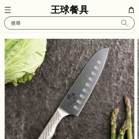
王球餐具
搜尋