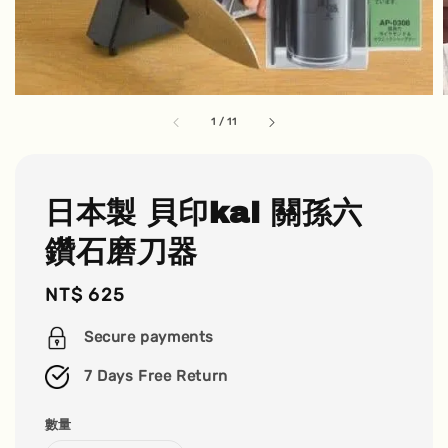
1
/
11
日本製 貝印kai 關孫六
鑽石磨刀器
Regular
NT$ 625
price
Secure payments
7 Days Free Return
數量