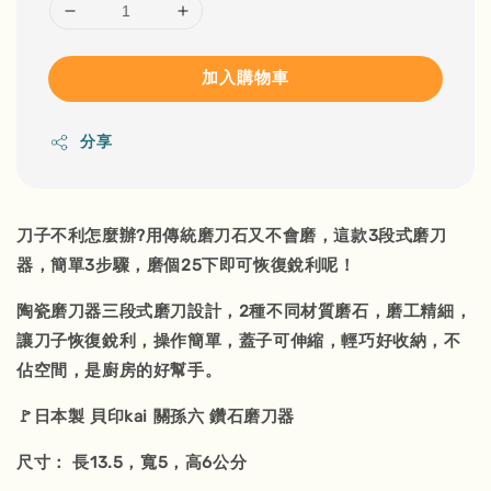
加入購物車
分享
刀子不利怎麼辦?用傳統磨刀石又不會磨，這款3段式磨刀
器，簡單3步驟，磨個25下即可恢復銳利呢！
陶瓷磨刀器三段式磨刀設計，2種不同材質磨石，磨工精細，
讓刀子恢復銳利，操作簡單，蓋子可伸縮，輕巧好收納，不
佔空間，是廚房的好幫手。
🚩日本製 貝印kai 關孫六 鑽石磨刀器
尺寸： 長13.5，寬5，高6公分