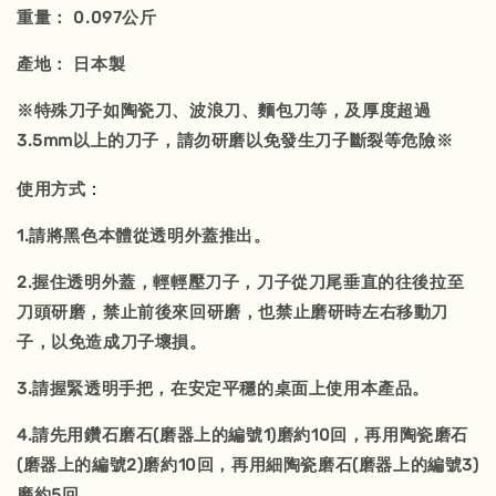
重量： 0.097公斤
產地： 日本製
※特殊刀子如陶瓷刀、波浪刀、麵包刀等，及厚度超過
3.5mm以上的刀子，請勿研磨以免發生刀子斷裂等危險※
：
使用方式
1.請將黑色本體從透明外蓋推出。
2.握住透明外蓋，輕輕壓刀子，刀子從刀尾垂直的往後拉至
刀頭研磨，禁止前後來回研磨，也禁止磨研時左右移動刀
子，以免造成刀子壞損。
3.請握緊透明手把，在安定平穩的桌面上使用本產品。
4.請先用鑽石磨石(磨器上的編號1)磨約10回，再用陶瓷磨石
(磨器上的編號2)磨約10回，再用細陶瓷磨石(磨器上的編號3)
磨約5回。