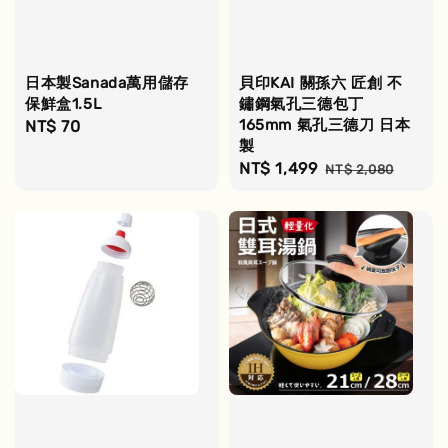
日本製Sanada萬用儲存
貝印KAI 關孫六 匠創 不
保鮮盒1.5L
鏽鋼氣孔三德包丁
165mm 氣孔三德刀 日本
Regular
NT$ 70
製
price
Sale
NT$ 1,499
Regular
NT$ 2,080
price
price