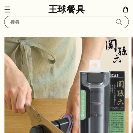
王球餐具
搜尋