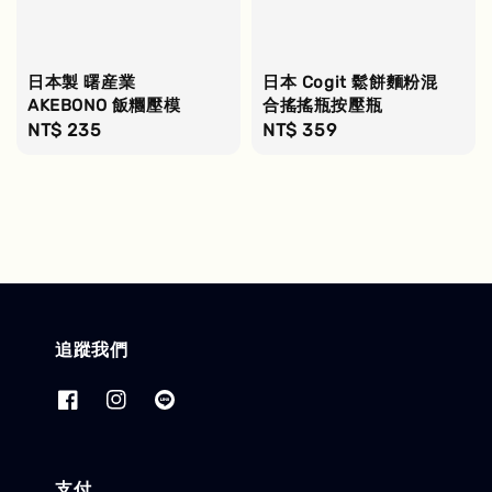
日本製 曙産業
日本 Cogit 鬆餅麵粉混
AKEBONO 飯糰壓模
合搖搖瓶按壓瓶
Regular
NT$ 235
Regular
NT$ 359
price
price
追蹤我們
支付