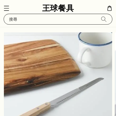
王球餐具
搜尋