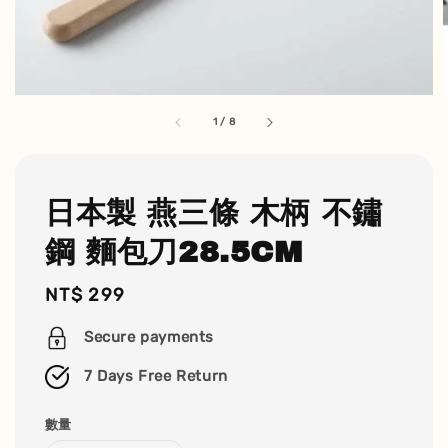
1
/
8
日本製 燕三條 木柄 不鏽
鋼 麵包刀28.5CM
Regular
NT$ 299
price
Secure payments
7 Days Free Return
數量