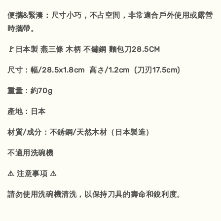
便攜&緊湊：尺寸小巧，不占空間，非常適合戶外使用或露營
時攜帶。
🚩日本製 燕三條 木柄 不鏽鋼 麵包刀28.5CM
尺寸：幅/28.5x1.8cm 高さ/1.2cm (刀刃17.5cm)
重量：約70g
產地：日本
材質/成分：不銹鋼/天然木材（日本製造）
不適用洗碗機
⚠️ 注意事項 ⚠️
請勿使用洗碗機清洗，以保持刀具的壽命和銳利度。