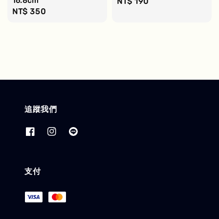
16.8cm
Regular
NT$ 190
Regular
NT$ 350
price
price
追蹤我們
支付