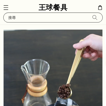
王球餐具
搜尋