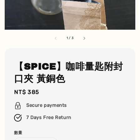
1
/
3
【SPICE】咖啡量匙附封
口夾 黃銅色
Regular
NT$ 385
price
Secure payments
7 Days Free Return
數量