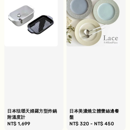
日本琺瑯天婦羅方型炸鍋
日本美濃燒立體蕾絲邊餐
附溫度計
盤
Regular
NT$ 1,699
Regular
NT$ 320
-
NT$ 450