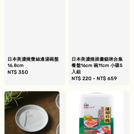
日本美濃燒蕾絲邊湯碗盤
日本美濃燒插畫貓咪合集
16.8cm
餐盤16cm 碗11cm 小碟5
入組
Regular
NT$ 350
Regular
NT$ 220
-
NT$ 659
price
price