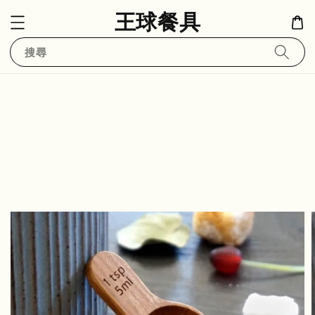
王球餐具
搜尋