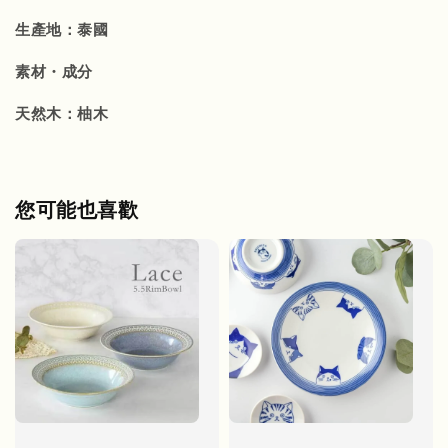
生產地：泰國
素材・成分
天然木：柚木
您可能也喜歡