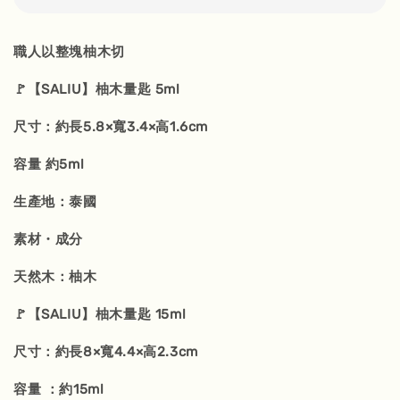
職人以整塊柚木切
🚩【SALIU】柚木量匙 5ml
尺寸：約長5.8×寬3.4×高1.6cm
容量 約5ml
生產地：泰國
素材・成分
天然木：柚木
🚩【SALIU】柚木量匙 15ml
尺寸：約長8×寬4.4×高2.3cm
容量 ：約15ml