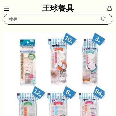
王球餐具
搜尋