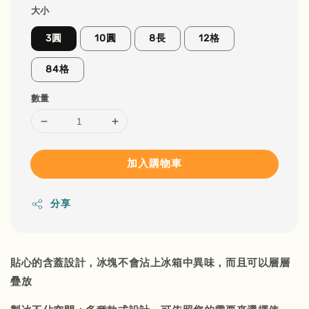
大小
3圓
10圓
8長
12格
84格
數量
加入購物車
分享
貼心的含蓋設計，冰塊不會沾上冰箱中異味，而且可以層層
疊放