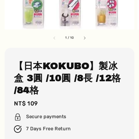
1
/
10
【日本KOKUBO】製冰
盒 3圓 /10圓 /8長 /12格
/84格
Regular
NT$ 109
price
Secure payments
7 Days Free Return