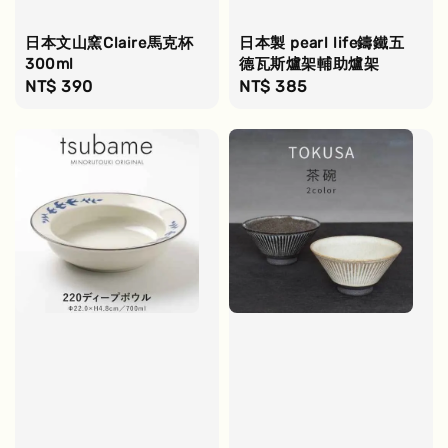
日本文山窯Claire馬克杯
日本製 pearl life鑄鐵五
300ml
德瓦斯爐架輔助爐架
Regular
NT$ 390
Regular
NT$ 385
price
price