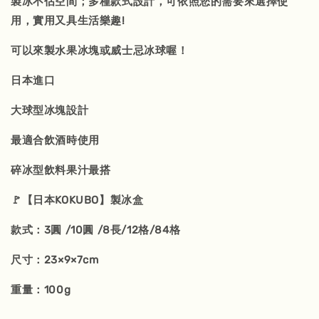
製冰不佔空間；多種款式設計，可依照您的需要來選擇使
用，實用又具生活樂趣!
可以來製水果冰塊或威士忌冰球喔！
日本進口
大球型冰塊設計
最適合飲酒時使用
碎冰型飲料果汁最搭
🚩【日本KOKUBO】製冰盒
款式：3圓 /10圓 /8長/12格/84格
尺寸：23×9×7cm
重量：100g