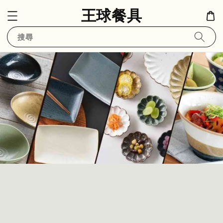
王球餐具
搜尋