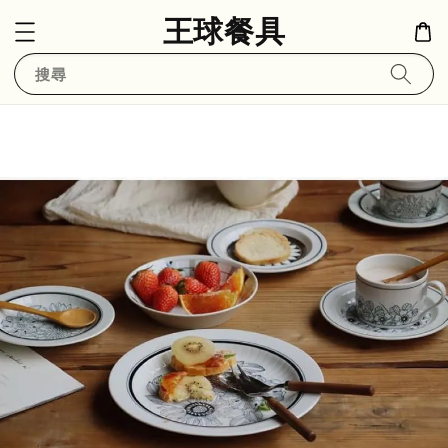
王球餐具
搜尋