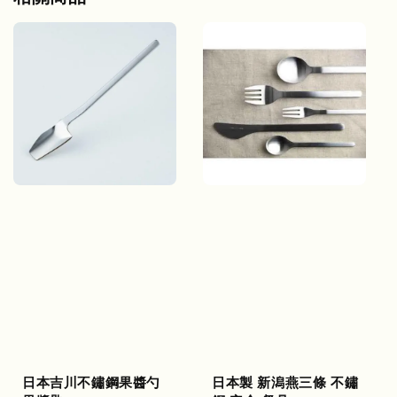
日本吉川不鏽鋼果醬勺
日本製 新潟燕三條 不鏽