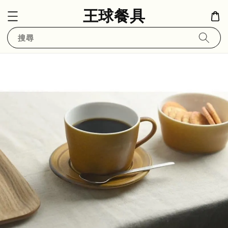
王球餐具
搜尋