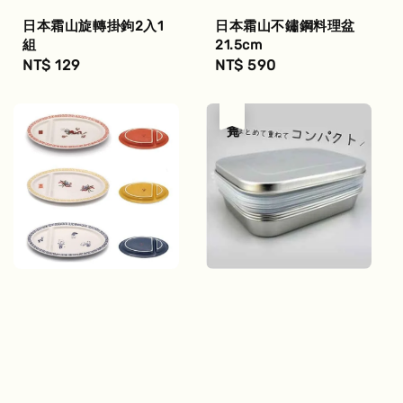
日本霜山旋轉掛鉤2入1
日本霜山不鏽鋼料理盆
組
21.5cm
Regular
NT$ 129
Regular
NT$ 590
price
price
售完