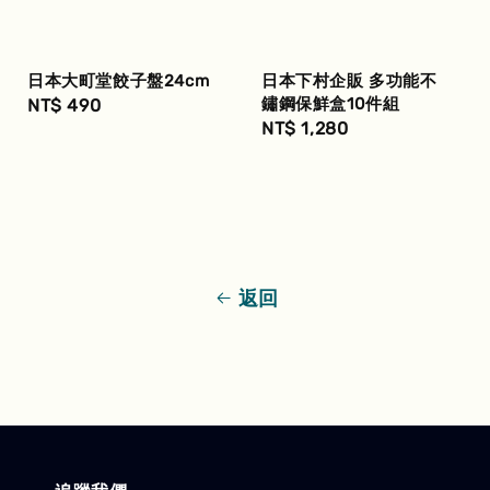
日本大町堂餃子盤24cm
日本下村企販 多功能不
鏽鋼保鮮盒10件組
Regular
NT$ 490
Regular
NT$ 1,280
price
price
返回