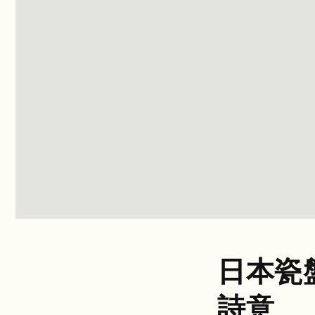
日本瓷
詩意