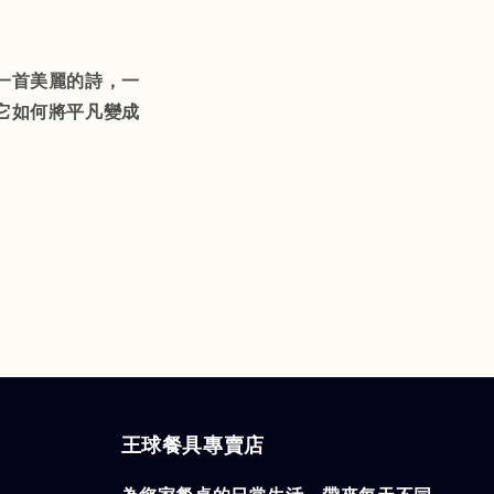
一首美麗的詩，一
它如何將平凡變成
王球餐具專賣店