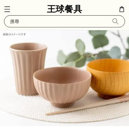
王球餐具
搜尋