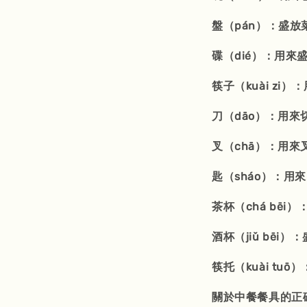
盤（pán）：盛
碟（dié）：用來
筷子（kuài z
刀（dāo）：用來
叉（chā）：用
匙（sháo）：用
茶杯（chá bēi
酒杯（jiǔ bēi
筷托（kuài tu
關於中餐餐具的正