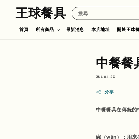
王球餐具
搜尋
首頁
所有商品
最新消息
本店地址
關於王球
中餐餐
JUL 04, 23
分享
中餐餐具在傳統的
碗（wǎn）：用