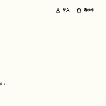
登入
購物車
項：